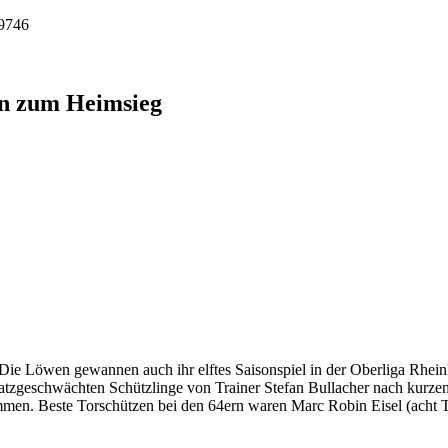
9746
en zum Heimsieg
Die Löwen gewannen auch ihr elftes Saisonspiel in der Oberliga Rhei
satzgeschwächten Schützlinge von Trainer Stefan Bullacher nach kurz
mmen. Beste Torschützen bei den 64ern waren Marc Robin Eisel (acht T