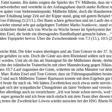
 Fahrt kamen. Bis dahin zeigten die Spieler des TV Mülheim, dass sie 
pielverderber und vereitelte in der Anfangsphase durch starke Reflex
 später vom Siebenmeterpunkt. Mülheim führte, doch die Hausherren k
er Erkältung lange Zeit auf der Kippe stand, ging mit gutem Beispiel 
Tore-Führung (5:2/13.). Der Bann schien gebrochen und im Laufe der 
eder einmal sehr gut aufgelegten Torhüter Marko Ivankovic, stand von
 Rückkehrer findet sich von Woche zu Woche besser im Spielsystem der
obin Eisel, die beide ein überragendes Handballspiel gemacht haben…“
eiden Topspieler hervor. Über die Zwischenstände von 7:3 (15.), 10:5 (
iche Bild. Die 64er waren überlegen und als Tom Grieser in der 37. S
ngst gefallen zu sein. Doch die Gäste aus dem Rheinland sollten sich n
werden. Und als ob das als Startsignal für die Mülheimer diente, dreh
chte der isländische Trainerfuchs mit einer Manndeckung gegen Niklas
chen 10:7-Lauf zugunsten der Gäste, witterten sie zehn Minuten vor de
en Marc Robin Eisel und Tom Grieser, dass sie Führungsqualitäten besi
 und auch Mülheims Trainer Bjarnason konnte mit dem Ergebnis gut leb
piel heute für mich ok. Wir hätten Zweibrücken noch etwas mehr nervös 
 gab sich der sympathische Übungsleiter als fairer Verlierer und verwi
r allerdings auch zu verzeichnen: „Ich war heute schon nervös, weil w
 super gemacht und ich freue mich einfach mit dem Team über diesem tol
 treten die Zweibrücker Löwen wieder auswärts bei der HSG Rhein-N