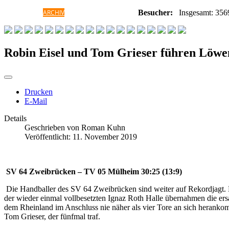
HOME
ARCHIV
GALERIE
INFORMATIONEN
Besucher:
Insgesamt: 356
Robin Eisel und Tom Grieser führen Löw
Drucken
E-Mail
Details
Geschrieben von
Roman Kuhn
Veröffentlicht: 11. November 2019
SV 64 Zweibrücken – TV 05 Mülheim 30:25 (13:9)
Die Handballer des SV 64 Zweibrücken sind weiter auf Rekordjagt. 
der wieder einmal vollbesetzten Ignaz Roth Halle übernahmen die er
dem Rheinland im Anschluss nie näher als vier Tore an sich heranko
Tom Grieser, der fünfmal traf.