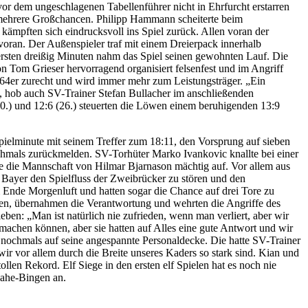
vor dem ungeschlagenen Tabellenführer nicht in Ehrfurcht erstarren
e mehrere Großchancen. Philipp Hammann scheiterte beim
ämpften sich eindrucksvoll ins Spiel zurück. Allen voran der
voran. Der Außenspieler traf mit einem Dreierpack innerhalb
ersten dreißig Minuten nahm das Spiel seinen gewohnten Lauf. Die
 Tom Grieser hervorragend organisiert felsenfest und im Angriff
 64er zurecht und wird immer mehr zum Leistungsträger. „Ein
, hob auch SV-Trainer Stefan Bullacher im anschließenden
20.) und 12:6 (26.) steuerten die Löwen einem beruhigenden 13:9
pielminute mit seinem Treffer zum 18:11, den Vorsprung auf sieben
ochmals zurückmelden. SV-Torhüter Marko Ivankovic knallte bei einer
te die Mannschaft von Hilmar Bjarnason mächtig auf. Vor allem aus
 Bayer den Spielfluss der Zweibrücker zu stören und den
m Ende Morgenluft und hatten sogar die Chance auf drei Tore zu
tzen, übernahmen die Verantwortung und wehrten die Angriffe des
en: „Man ist natürlich nie zufrieden, wenn man verliert, aber wir
machen können, aber sie hatten auf Alles eine gute Antwort und wir
es nochmals auf seine angespannte Personaldecke. Die hatte SV-Trainer
ir vor allem durch die Breite unseres Kaders so stark sind. Kian und
len Rekord. Elf Siege in den ersten elf Spielen hat es noch nie
ahe-Bingen an.