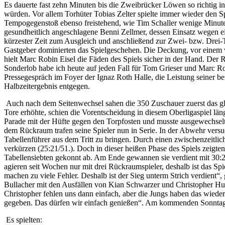
Es dauerte fast zehn Minuten bis die Zweibrücker Löwen so richtig in
würden. Vor allem Torhüter Tobias Zelter spielte immer wieder den S
Tempogegenstoß ebenso freistehend, wie Tim Schaller wenige Minuten
gesundheitlich angeschlagene Benni Zellmer, dessen Einsatz wegen ein
kürzester Zeit zum Ausgleich und anschließend zur Zwei- bzw. Drei-
Gastgeber dominierten das Spielgeschehen. Die Deckung, vor einem wi
hielt Marc Robin Eisel die Fäden des Spiels sicher in der Hand. Der
Sonderlob habe ich heute auf jeden Fall für Tom Grieser und Marc R
Pressegespräch im Foyer der Ignaz Roth Halle, die Leistung seiner b
Halbzeitergebnis entgegen.
Auch nach dem Seitenwechsel sahen die 350 Zuschauer zuerst das gle
Tore erhöhte, schien die Vorentscheidung in diesem Oberligaspiel lä
Parade mit der Hüfte gegen den Torpfosten und musste ausgewechselt 
dem Rückraum trafen seine Spieler nun in Serie. In der Abwehr versu
Tabellenführer aus dem Tritt zu bringen. Durch einen zwischenzeitli
verkürzen (25:21/51.). Doch in dieser heißen Phase des Spiels zeigt
Tabellensiebten gekonnt ab. Am Ende gewannen sie verdient mit 30:25
agieren seit Wochen nur mit drei Rückraumspieler, deshalb ist das S
machen zu viele Fehler. Deshalb ist der Sieg unterm Strich verdient“,
Bullacher mit den Ausfällen von Kian Schwarzer und Christopher Hube
Christopher fehlen uns dann einfach, aber die Jungs haben das wieder
gegeben. Das dürfen wir einfach genießen“. Am kommenden Sonntag
Es spielten: