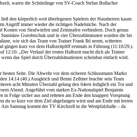
lbzeit, waren die Schützlinge von SV-Coach Stefan Bullacher
ließ den körperlich weit überlegenen Spielern der Hausherren kaum
m Angriff immer wieder die richtigen Nadelstiche. Nach der
auf Kosten von Strafwürfen und Zeitstrafen verhindern. Doch genau
t Stanislaw Gorobtschuk und in vier Überzahlminuten wurden die bis
milane, wie sich das Team von Trainer Frank Ihl nennt, witterten
d gingen kurz vor dem Halbzeitpfiff erstmals in Führung (11:10/29.).
 12:10. „Der Verlauf der ersten Halbzeit macht dich als Trainer
t, wenn das Spiel durch Überzahlsituationen scheinbar einfach wird.
er besten Seite. Die Abwehr vor dem sicheren Schlussmann Marko
e den 14:14 (40.) Ausgleich und Benni Zellmer brachte sein Team
eiteren acht Minuten Überzahl gelang den 64ern lediglich ein Tor und
 diesem Abend. Angeführt vom starken Ex-Nationalspiel Benjamin
ren in Folge sicher aus und retteten am Ende den knappen Vorsprung
 wenn du so kurz vor dem Ziel abgefangen wirst und am Ende mit leeren
ck. Am Samstag kommt der TV Kirchzell in die Westpfalzhalle – da