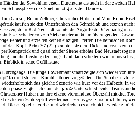
ren Händen da. Sowohl im ersten Durchgang als auch in der zweiten Ha
 den Schlussphasen das Spiel unnötig aus den Händen.
Tom Grieser, Benni Zellmer, Christopher Huber und Marc Robin Eisel 
fstark kauften sie den Unterfranken den Schneid ab und setzten auch i
abzusetzen, denn Bad Neustadt konnte die Angriffe der 64er häufig nur 
Robin Eisel scheiterten vom Siebenmeterpunkt am überragenden Torwar
nötige Fehler und erzielten keinen einzigen Treffer. Die heimischen Rot
auf den Kopf. Beim 7:7 (21.) konnten sie den Rückstand egalisieren un
r Kempatrick und quasi mit der Sirene erhöhte Bad Neustadt sogar auf
stellung und die Leistung der Jungs. Und dann scheitern wir an uns selbs
n Einblick in seine Gefühlslage.
en Durchgangs. Die junge Löwenmannschaft zeigte sich wieder von ihr
rpfälzer mit sicheren Kombinationen zu gefallen. Tim Schaller erzielt
n wiederholte sich das gleiche Szenario wie kurz vor der Halbzeit. In w
 Schlussphase zeigte sich dann der große Unterschied beider Teams an
 Christopher Huber nun ihre eigene vierminütige Überzahl mit drei To
rekt nach dem Schlusspfiff wieder nach vorne: „es ist natürlich bitter,
ind. Dieses Spiel ist vorbei und wir drehen es auch nicht wieder zurü