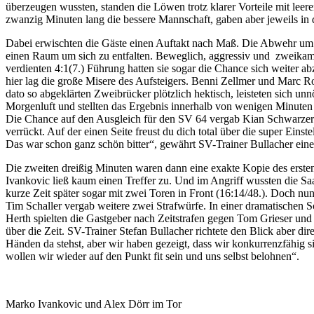
überzeugen wussten, standen die Löwen trotz klarer Vorteile mit lee
zwanzig Minuten lang die bessere Mannschaft, gaben aber jeweils in
Dabei erwischten die Gäste einen Auftakt nach Maß. Die Abwehr um 
einen Raum um sich zu entfalten. Beweglich, aggressiv und zweikamp
verdienten 4:1(7.) Führung hatten sie sogar die Chance sich weiter 
hier lag die große Misere des Aufsteigers. Benni Zellmer und Marc 
dato so abgeklärten Zweibrücker plötzlich hektisch, leisteten sich un
Morgenluft und stellten das Ergebnis innerhalb von wenigen Minuten 
Die Chance auf den Ausgleich für den SV 64 vergab Kian Schwarzer pe
verrückt. Auf der einen Seite freust du dich total über die super Ein
Das war schon ganz schön bitter“, gewährt SV-Trainer Bullacher eine
Die zweiten dreißig Minuten waren dann eine exakte Kopie des erst
Ivankovic ließ kaum einen Treffer zu. Und im Angriff wussten die Saa
kurze Zeit später sogar mit zwei Toren in Front (16:14/48.). Doch nu
Tim Schaller vergab weitere zwei Strafwürfe. In einer dramatischen
Herth spielten die Gastgeber nach Zeitstrafen gegen Tom Grieser und
über die Zeit. SV-Trainer Stefan Bullacher richtete den Blick aber di
Händen da stehst, aber wir haben gezeigt, dass wir konkurrenzfähig s
wollen wir wieder auf den Punkt fit sein und uns selbst belohnen“.
Marko Ivankovic und Alex Dörr im Tor