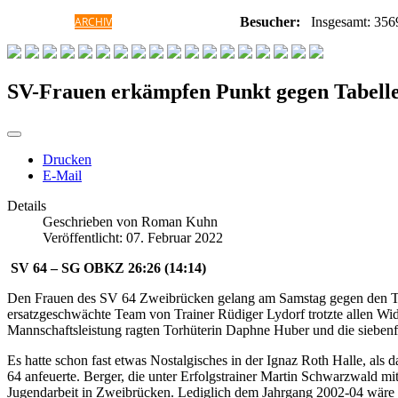
HOME
ARCHIV
GALERIE
INFORMATIONEN
Besucher:
Insgesamt: 356
SV-Frauen erkämpfen Punkt gegen Tabell
Drucken
E-Mail
Details
Geschrieben von
Roman Kuhn
Veröffentlicht: 07. Februar 2022
SV 64 – SG OBKZ 26:26 (14:14)
Den Frauen des SV 64 Zweibrücken gelang am Samstag gegen den Tab
ersatzgeschwächte Team von Trainer Rüdiger Lydorf trotzte allen Wid
Mannschaftsleistung ragten Torhüterin Daphne Huber und die siebenf
Es hatte schon fast etwas Nostalgisches in der Ignaz Roth Halle, als 
64 anfeuerte. Berger, die unter Erfolgstrainer Martin Schwarzwald mi
Jugendarbeit in Zweibrücken. Lediglich dem Jahrgang 2002-04 wäre a