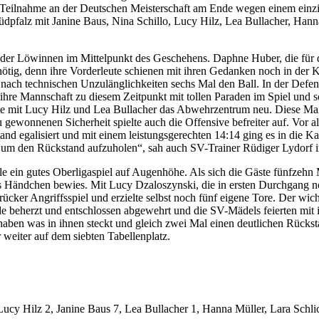
r Teilnahme an der Deutschen Meisterschaft am Ende wegen einem einz
pfalz mit Janine Baus, Nina Schillo, Lucy Hilz, Lea Bullacher, Hanna
in der Löwinnen im Mittelpunkt des Geschehens. Daphne Huber, die für
ötig, denn ihre Vorderleute schienen mit ihren Gedanken noch in der Ka
n nach technischen Unzulänglichkeiten sechs Mal den Ball. In der Defe
re Mannschaft zu diesem Zeitpunkt mit tollen Paraden im Spiel und sor
te mit Lucy Hilz und Lea Bullacher das Abwehrzentrum neu. Diese Maßn
gewonnenen Sicherheit spielte auch die Offensive befreiter auf. Vor al
tand egalisiert und mit einem leistungsgerechten 14:14 ging es in di
n, um den Rückstand aufzuholen“, sah auch SV-Trainer Rüdiger Lydorf i
e ein gutes Oberligaspiel auf Augenhöhe. Als sich die Gäste fünfzehn 
s Händchen bewies. Mit Lucy Dzaloszynski, die in ersten Durchgang noc
ücker Angriffsspiel und erzielte selbst noch fünf eigene Tore. Der wic
rde beherzt und entschlossen abgewehrt und die SV-Mädels feierten m
t haben was in ihnen steckt und gleich zwei Mal einen deutlichen Rücks
weiter auf dem siebten Tabellenplatz.
y Hilz 2, Janine Baus 7, Lea Bullacher 1, Hanna Müller, Lara Schlic