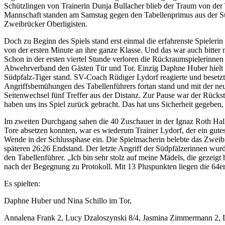
Schützlingen von Trainerin Dunja Bullacher blieb der Traum von de
Mannschaft standen am Samstag gegen den Tabellenprimus aus der Süd
Zweibrücker Oberligisten.
Doch zu Beginn des Spiels stand erst einmal die erfahrenste Spieler
von der ersten Minute an ihre ganze Klasse. Und das war auch bitter n
Schon in der ersten viertel Stunde verloren die Rückraumspielerinne
Abwehrverband den Gästen Tür und Tor. Einzig Daphne Huber hielt ih
Südpfalz-Tiger stand. SV-Coach Rüdiger Lydorf reagierte und besetz
Angriffsbemühungen des Tabellenführers fortan stand und mit der neu 
Seitenwechsel fünf Treffer aus der Distanz. Zur Pause war der Rücks
haben uns ins Spiel zurück gebracht. Das hat uns Sicherheit gegebe
Im zweiten Durchgang sahen die 40 Zuschauer in der Ignaz Roth Hall
Tore absetzen konnten, war es wiederum Trainer Lydorf, der ein gute
Wende in der Schlussphase ein. Die Spielmacherin belebte das Zweibr
späteren 26:26 Endstand. Der letzte Angriff der Südpfälzerinnen wu
den Tabellenführer. „Ich bin sehr stolz auf meine Mädels, die gezeig
nach der Begegnung zu Protokoll. Mit 13 Pluspunkten liegen die 64er 
Es spielten:
Daphne Huber und Nina Schillo im Tor,
Annalena Frank 2, Lucy Dzaloszynski 8/4, Jasmina Zimmermann 2, Luc