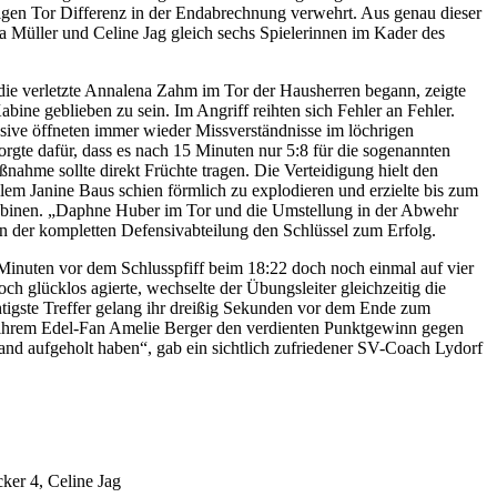
igen Tor Differenz in der Endabrechnung verwehrt. Aus genau dieser
 Müller und Celine Jag gleich sechs Spielerinnen im Kader des
 die verletzte Annalena Zahm im Tor der Hausherren begann, zeigte
bine geblieben zu sein. Im Angriff reihten sich Fehler an Fehler.
nsive öffneten immer wieder Missverständnisse im löchrigen
gte dafür, dass es nach 15 Minuten nur 5:8 für die sogenannten
ahme sollte direkt Früchte tragen. Die Verteidigung hielt den
lem Janine Baus schien förmlich zu explodieren und erzielte bis zum
e Kabinen. „Daphne Huber im Tor und die Umstellung in der Abwehr
n der kompletten Defensivabteilung den Schlüssel zum Erfolg.
Minuten vor dem Schlusspfiff beim 18:22 doch noch einmal auf vier
h glücklos agierte, wechselte der Übungsleiter gleichzeitig die
htigste Treffer gelang ihr dreißig Sekunden vor dem Ende zum
it ihrem Edel-Fan Amelie Berger den verdienten Punktgewinn gegen
tand aufgeholt haben“, gab ein sichtlich zufriedener SV-Coach Lydorf
ker 4, Celine Jag