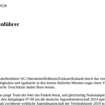
9528
enführer
ellenführer SG Ottersheim/Bellheim/Zeiskam/Kuhardt durch das verdi
rigkeiten und egalisierte in den letzten fünfzehn Minuten sogar einen
ache Torschützin Janine Baus heraus.
das junge Team der 64er das Parkett betrat, und gleichzeitig Nationals
t den Jahrgängen 97-99 um die deutsche Jugendmeisterschaft 2014 spielte
ls zweitbeste weibliche Jugendmannschaft der Vereinshistorie 2019 in