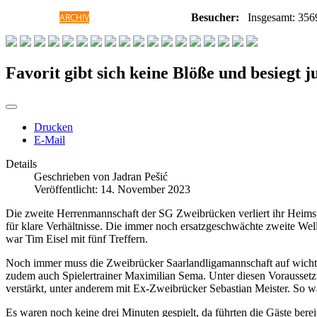
HOME
ARCHIV
GALERIE
INFORMATIONEN
Besucher:
Insgesamt: 356
Favorit gibt sich keine Blöße und besiegt
Drucken
E-Mail
Details
Geschrieben von
Jadran Pešić
Veröffentlicht: 14. November 2023
Die zweite Herrenmannschaft der SG Zweibrücken verliert ihr Heimspi
für klare Verhältnisse. Die immer noch ersatzgeschwächte zweite Wel
war Tim Eisel mit fünf Treffern.
Noch immer muss die Zweibrücker Saarlandligamannschaft auf wichtig
zudem auch Spielertrainer Maximilian Sema. Unter diesen Voraussetz
verstärkt, unter anderem mit Ex-Zweibrücker Sebastian Meister. So w
Es waren noch keine drei Minuten gespielt, da führten die Gäste bere