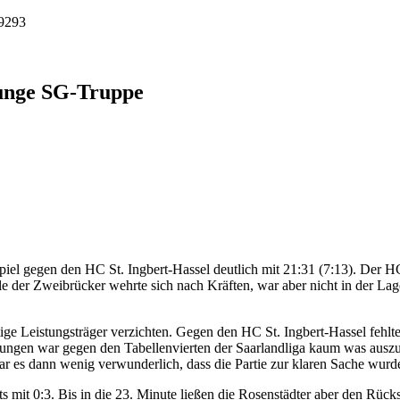
9293
 junge SG-Truppe
el gegen den HC St. Ingbert-Hassel deutlich mit 21:31 (7:13). Der HC
le der Zweibrücker wehrte sich nach Kräften, war aber nicht in der La
e Leistungsträger verzichten. Gegen den HC St. Ingbert-Hassel fehlt
ungen war gegen den Tabellenvierten der Saarlandliga kaum was auszur
ar es dann wenig verwunderlich, dass die Partie zur klaren Sache wurd
its mit 0:3. Bis in die 23. Minute ließen die Rosenstädter aber den Rü