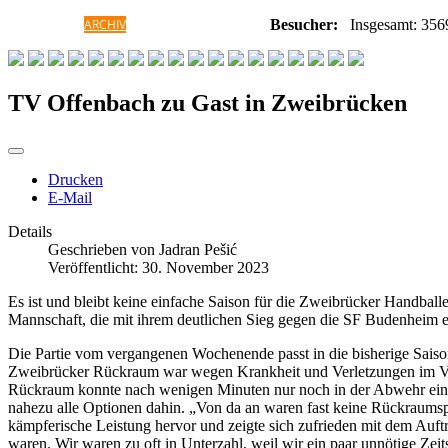
HOME
ARCHIV
GALERIE
INFORMATIONEN
Besucher:
Insgesamt: 356
TV Offenbach zu Gast in Zweibrücken
Drucken
E-Mail
Details
Geschrieben von
Jadran Pešić
Veröffentlicht: 30. November 2023
Es ist und bleibt keine einfache Saison für die Zweibrücker Handba
Mannschaft, die mit ihrem deutlichen Sieg gegen die SF Budenheim ein
Die Partie vom vergangenen Wochenende passt in die bisherige Sais
Zweibrücker Rückraum war wegen Krankheit und Verletzungen im Vorfe
Rückraum konnte nach wenigen Minuten nur noch in der Abwehr einge
nahezu alle Optionen dahin. „Von da an waren fast keine Rückraumspi
kämpferische Leistung hervor und zeigte sich zufrieden mit dem Auftri
waren. Wir waren zu oft in Unterzahl, weil wir ein paar unnötige Zeit