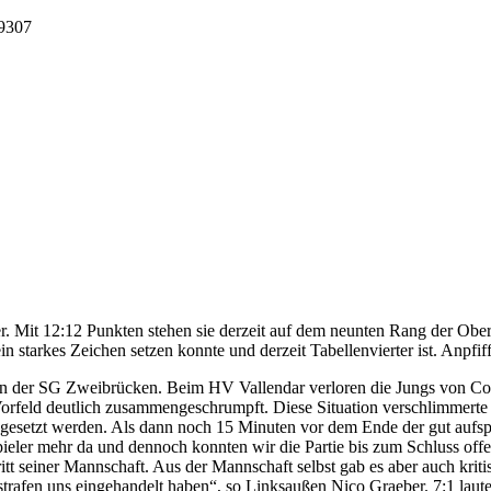
9307
ller. Mit 12:12 Punkten stehen sie derzeit auf dem neunten Rang der 
 starkes Zeichen setzen konnte und derzeit Tabellenvierter ist. Anpfiff
on der SG Zweibrücken. Beim HV Vallendar verloren die Jungs von Coa
ld deutlich zusammengeschrumpft. Diese Situation verschlimmerte sic
setzt werden. Als dann noch 15 Minuten vor dem Ende der gut aufspi
eler mehr da und dennoch konnten wir die Partie bis zum Schluss offen
tt seiner Mannschaft. Aus der Mannschaft selbst gab es aber auch kriti
strafen uns eingehandelt haben“, so Linksaußen Nico Graeber. 7:1 laute