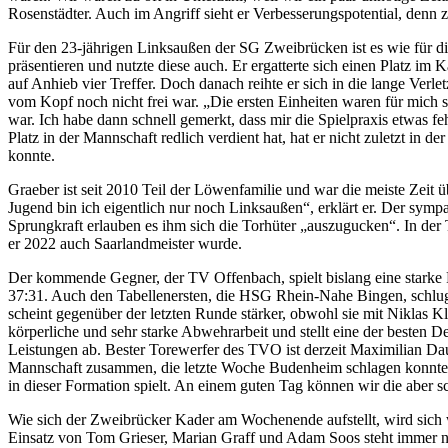
Rosenstädter. Auch im Angriff sieht er Verbesserungspotential, denn z
Für den 23-jährigen Linksaußen der SG Zweibrücken ist es wie für di
präsentieren und nutzte diese auch. Er ergatterte sich einen Platz i
auf Anhieb vier Treffer. Doch danach reihte er sich in die lange Verle
vom Kopf noch nicht frei war. „Die ersten Einheiten waren für mich 
war. Ich habe dann schnell gemerkt, dass mir die Spielpraxis etwas fe
Platz in der Mannschaft redlich verdient hat, hat er nicht zuletzt in 
konnte.
Graeber ist seit 2010 Teil der Löwenfamilie und war die meiste Zeit 
Jugend bin ich eigentlich nur noch Linksaußen“, erklärt er. Der symp
Sprungkraft erlauben es ihm sich die Torhüter „auszugucken“. In der
er 2022 auch Saarlandmeister wurde.
Der kommende Gegner, der TV Offenbach, spielt bislang eine starke
37:31. Auch den Tabellenersten, die HSG Rhein-Nahe Bingen, schluge
scheint gegenüber der letzten Runde stärker, obwohl sie mit Niklas
körperliche und sehr starke Abwehrarbeit und stellt eine der besten D
Leistungen ab. Bester Torewerfer des TVO ist derzeit Maximilian D
Mannschaft zusammen, die letzte Woche Budenheim schlagen konnte, 
in dieser Formation spielt. An einem guten Tag können wir die aber sc
Wie sich der Zweibrücker Kader am Wochenende aufstellt, wird sich w
Einsatz von Tom Grieser, Marian Graff und Adam Soos steht immer n