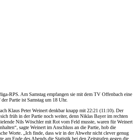
Oberliga-RPS. Am Samstag empfangen sie mit dem TV Offenbach eine
 der Partie ist Samstag um 18 Uhr.
ch Klaus Peter Weinert denkbar knapp mit 22:21 (11:10). Der
h früh in der Partie noch weiter, denn Niklas Bayer im rechten
elende Nils Wöschler mit Rot vom Feld musste, waren für Weinert
halten“, sagte Weinert im Anschluss an die Partie, hob die
sche Worte. „Ich finde, dass wir in der Abwehr nicht clever genug
te am Ende des Abends die Statistik bei den Zeitstrafen gegen die