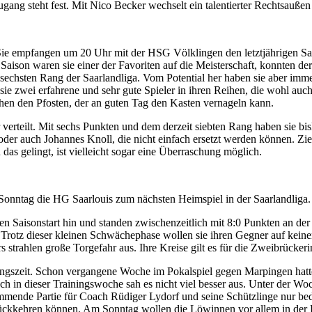
zugang steht fest. Mit Nico Becker wechselt ein talentierter Rechtsauß
e empfangen um 20 Uhr mit der HSG Völklingen den letztjährigen Saar
Saison waren sie einer der Favoriten auf die Meisterschaft, konnten d
m sechsten Rang der Saarlandliga. Vom Potential her haben sie aber imm
ie zwei erfahrene und sehr gute Spieler in ihren Reihen, die wohl auch
hen den Pfosten, der an guten Tag den Kasten vernageln kann.
 verteilt. Mit sechs Punkten und dem derzeit siebten Rang haben sie bis
der auch Johannes Knoll, die nicht einfach ersetzt werden können. Zie
as gelingt, ist vielleicht sogar eine Überraschung möglich.
ntag die HG Saarlouis zum nächsten Heimspiel in der Saarlandliga.
uten Saisonstart hin und standen zwischenzeitlich mit 8:0 Punkten an de
. Trotz dieser kleinen Schwächephase wollen sie ihren Gegner auf kei
strahlen große Torgefahr aus. Ihre Kreise gilt es für die Zweibrücker
ungszeit. Schon vergangene Woche im Pokalspiel gegen Marpingen hatte
ch in dieser Trainingswoche sah es nicht viel besser aus. Unter der W
ommende Partie für Coach Rüdiger Lydorf und seine Schützlinge nur be
kkehren können. Am Sonntag wollen die Löwinnen vor allem in der De