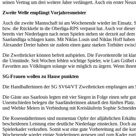
seinen Vertrag um drei weitere Jahre verlängert. Auch ein erster Neu
Zweite Welle empfängt Vorjahresmeister
Auch die zweite Mannschaft ist am Wochenende wieder im Einsatz. Si
bzw. die Rückkehr in die Oberliga-RPS verpasst hat. Auch vor dieser 
bereits vier Niederlagen nach neun Spielen stehen sie derzeit auf de
Saarlandliga schlagen kann. Mit Niklas Louis und Niklas Hoff haben s
Alexander Dreier haben sie zudem einen ganz starken Torhüter zwisc
Die Zweibrücker können befreit aufspielen. Die Favoritenrolle ist klar
die Umstände. Seit Wochen fehlen wichtige Spieler, wie Lars Gräbel o
Favoriten aus Völklingen solange wie möglich zu ärgern. Wenn ihnen d
SG-Frauen wollen zu Hause punkten
Die Handballerinnen der SG SV64/VT Zweibrücken empfangen am Son
Die Gäste aus Saarlouis legten mit vier Siegen in Folge einen sehr g
Unentschieden belegen die Saarländerinnen aktuell den fünften Platz
und Wiebke Meiers in Verbindung mit Kreisläuferin Sophie Schneiders 
Die Rosenstädterinnen sind momentan Opfer der alljährlichen Erkält
bescheidenen Leistung eine deutliche Niederlage einstecken. Doch au
Spielerkader verkraften. Somit war eine gute Vorbereitung auf die k
Wochenende wieder einige Spielerinnen genesen und zum Kader zurüc