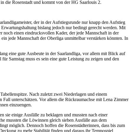
en in die Rosenstadt und kommt von der HG Saarlouis 2.
landligameister, der in der Aufstiegsrunde nur knapp den Aufstieg
er Erwartungshaltung bislang jedoch nur bedingt gerecht werden. Mit
er noch einen eindrucksvollen Kader, der jede Mannschaft in der
 ein jede Mannschaft der Oberliga unmittelbar verstärken könnten. In
lang eine gute Ausbeute in der Saarlandliga, vor allem mit Blick auf
l für Samstag muss es sein eine gute Leistung zu zeigen und den
r Tabellenspitze. Nach zuletzt zwei Niederlagen und einem
nen Fall unterschätzen. Vor allem die Rückraumachse mit Lena Zimmer
innen einzuengen.
n sie einige Ausfälle zu beklagen und mussten nach einer
oche mussten die Löwinnen gleich sieben Ausfälle aus dem
dingt möglich. Dennoch hoffen die Rosenstädterinnen, dass bis zum
ckung zu mehr Stabilität finden und daraus ihr Tempospiel