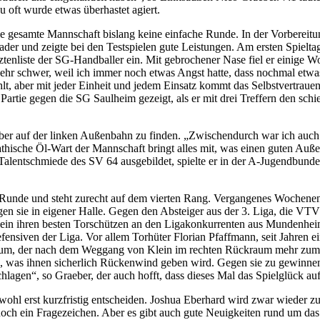
u oft wurde etwas überhastet agiert.
e gesamte Mannschaft bislang keine einfache Runde. In der Vorbereitu
m Kader und zeigte bei den Testspielen gute Leistungen. Am ersten Spie
tztenliste der SG-Handballer ein. Mit gebrochener Nase fiel er einige Wo
sehr schwer, weil ich immer noch etwas Angst hatte, dass nochmal etw
hlt, aber mit jeder Einheit und jedem Einsatz kommt das Selbstvertrauen
der Partie gegen die SG Saulheim gezeigt, als er mit drei Treffern den s
über auf der linken Außenbahn zu finden. „Zwischendurch war ich auch m
athische Öl-Wart der Mannschaft bringt alles mit, was einen guten Auße
 Talentschmiede des SV 64 ausgebildet, spielte er in der A-Jugendbunde
 Runde und steht zurecht auf dem vierten Rang. Vergangenes Wochene
n sie in eigener Halle. Gegen den Absteiger aus der 3. Liga, die VTV
 Klein ihren besten Torschützen an den Ligakonkurrenten aus Mundenh
efensiven der Liga. Vor allem Torhüter Florian Pfaffmann, seit Jahren e
aum, der nach dem Weggang von Klein im rechten Rückraum mehr zum Z
was ihnen sicherlich Rückenwind geben wird. Gegen sie zu gewinnen w
hlagen“, so Graeber, der auch hofft, dass dieses Mal das Spielglück au
ohl erst kurzfristig entscheiden. Joshua Eberhard wird zwar wieder zu
och ein Fragezeichen. Aber es gibt auch gute Neuigkeiten rund um d