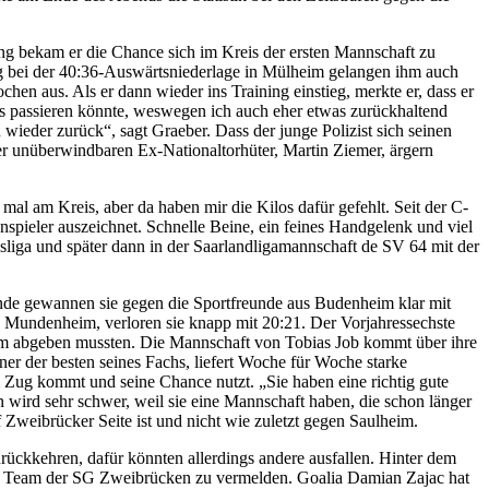
ng bekam er die Chance sich im Kreis der ersten Mannschaft zu
ltag bei der 40:36-Auswärtsniederlage in Mülheim gelangen ihm auch
chen aus. Als er dann wieder ins Training einstieg, merkte er, dass er
as passieren könnte, weswegen ich auch eher etwas zurückhaltend
 wieder zurück“, sagt Graeber. Dass der junge Polizist sich seinen
chier unüberwindbaren Ex-Nationaltorhüter, Martin Ziemer, ärgern
al am Kreis, aber da haben mir die Kilos dafür gefehlt. Seit der C-
nspieler auszeichnet. Schnelle Beine, ein feines Handgelenk und viel
sliga und später dann in der Saarlandligamannschaft de SV 64 mit der
nde gewannen sie gegen die Sportfreunde aus Budenheim klar mit
 Mundenheim, verloren sie knapp mit 20:21. Der Vorjahressechste
eim abgeben mussten. Die Mannschaft von Tobias Job kommt über ihre
iner der besten seines Fachs, liefert Woche für Woche starke
ug kommt und seine Chance nutzt. „Sie haben eine richtig gute
ird sehr schwer, weil sie eine Mannschaft haben, die schon länger
f Zweibrücker Seite ist und nicht wie zuletzt gegen Saulheim.
rückkehren, dafür könnten allerdings andere ausfallen. Hinter dem
as Team der SG Zweibrücken zu vermelden. Goalia Damian Zajac hat