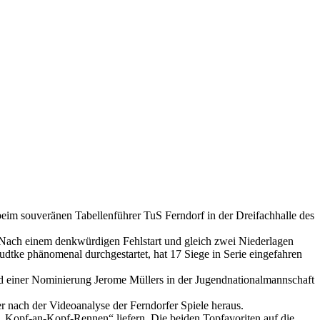
eim souveränen Tabellenführer TuS Ferndorf in der Dreifachhalle des
. Nach einem denkwürdigen Fehlstart und gleich zwei Niederlagen
dtke phänomenal durchgestartet, hat 17 Siege in Serie eingefahren
nd einer Nominierung Jerome Müllers in der Jugendnationalmannschaft
her nach der Videoanalyse der Ferndorfer Spiele heraus.
n „Kopf-an-Kopf-Rennen“ liefern. Die beiden Topfavoriten auf die