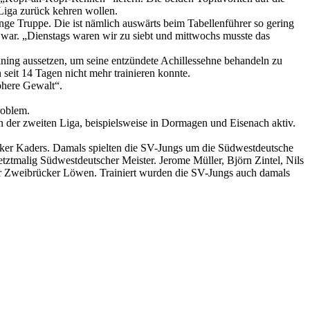
 Liga zurück kehren wollen.
unge Truppe. Die ist nämlich auswärts beim Tabellenführer so gering
d war. „Dienstags waren wir zu siebt und mittwochs musste das
ining aussetzen, um seine entzündete Achillessehne behandeln zu
eit 14 Tagen nicht mehr trainieren konnte.
öhere Gewalt“.
roblem.
 der zweiten Liga, beispielsweise in Dormagen und Eisenach aktiv.
cker Kaders. Damals spielten die SV-Jungs um die Südwestdeutsche
etztmalig Südwestdeutscher Meister. Jerome Müller, Björn Zintel, Nils
er Zweibrücker Löwen. Trainiert wurden die SV-Jungs auch damals