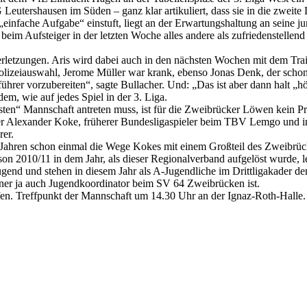
 Leutershausen im Süden – ganz klar artikuliert, dass sie in die zweite
„einfache Aufgabe“ einstuft, liegt an der Erwartungshaltung an seine j
beim Aufsteiger in der letzten Woche alles andere als zufriedenstellen
erletzungen. Aris wird dabei auch in den nächsten Wochen mit dem Tra
lizeiauswahl, Jerome Müller war krank, ebenso Jonas Denk, der schon s
ührer vorzubereiten“, sagte Bullacher. Und: „Das ist aber dann halt „h
dem, wie auf jedes Spiel in der 3. Liga.
esten“ Mannschaft antreten muss, ist für die Zweibrücker Löwen kein P
her Alexander Koke, früherer Bundesligaspieler beim TBV Lemgo und in
rer.
r Jahren schon einmal die Wege Kokes mit einem Großteil des Zweibrü
on 2010/11 in dem Jahr, als dieser Regionalverband aufgelöst wurde, l
gend und stehen in diesem Jahr als A-Jugendliche im Drittligakader d
ainer ja auch Jugendkoordinator beim SV 64 Zweibrücken ist.
en. Treffpunkt der Mannschaft um 14.30 Uhr an der Ignaz-Roth-Halle.