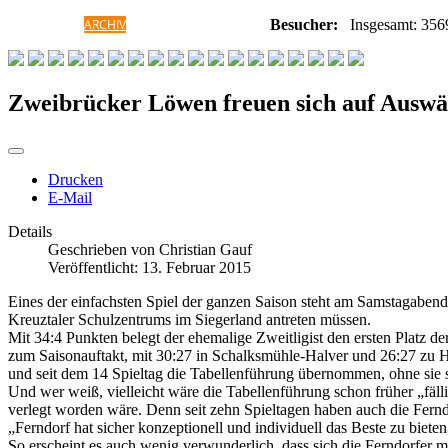
HOME
ARCHIV
GALERIE
INFORMATIONEN
Besucher:
Insgesamt: 356
Zweibrücker Löwen freuen sich auf Auswär
Drucken
E-Mail
Details
Geschrieben von
Christian Gauf
Veröffentlicht: 13. Februar 2015
Eines der einfachsten Spiel der ganzen Saison steht am Samstagaben
Kreuztaler Schulzentrums im Siegerland antreten müssen.
Mit 34:4 Punkten belegt der ehemalige Zweitligist den ersten Platz 
zum Saisonauftakt, mit 30:27 in Schalksmühle-Halver und 26:27 zu H
und seit dem 14 Spieltag die Tabellenführung übernommen, ohne sie 
Und wer weiß, vielleicht wäre die Tabellenführung schon früher „fä
verlegt worden wäre. Denn seit zehn Spieltagen haben auch die Ferndo
„Ferndorf hat sicher konzeptionell und individuell das Beste zu biete
So erscheint es auch wenig verwunderlich, dass sich die Ferndorfer 