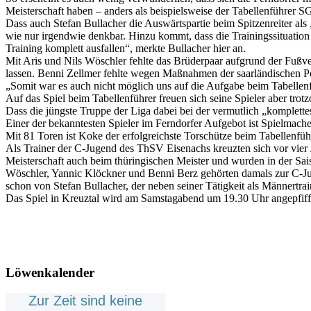
Meisterschaft haben – anders als beispielsweise der Tabellenführer SG
Dass auch Stefan Bullacher die Auswärtspartie beim Spitzenreiter als 
wie nur irgendwie denkbar. Hinzu kommt, dass die Trainingssituation 
Training komplett ausfallen“, merkte Bullacher hier an.
Mit Aris und Nils Wöschler fehlte das Brüderpaar aufgrund der Fußv
lassen. Benni Zellmer fehlte wegen Maßnahmen der saarländischen Po
„Somit war es auch nicht möglich uns auf die Aufgabe beim Tabellenf
Auf das Spiel beim Tabellenführer freuen sich seine Spieler aber trotz
Dass die jüngste Truppe der Liga dabei bei der vermutlich „komplett
Einer der bekanntesten Spieler im Ferndorfer Aufgebot ist Spielmac
Mit 81 Toren ist Koke der erfolgreichste Torschütze beim Tabellenfüh
Als Trainer der C-Jugend des ThSV Eisenachs kreuzten sich vor vie
Meisterschaft auch beim thüringischen Meister und wurden in der Sais
Wöschler, Yannic Klöckner und Benni Berz gehörten damals zur C-Ju
schon von Stefan Bullacher, der neben seiner Tätigkeit als Männertr
Das Spiel in Kreuztal wird am Samstagabend um 19.30 Uhr angepfiff
Löwenkalender