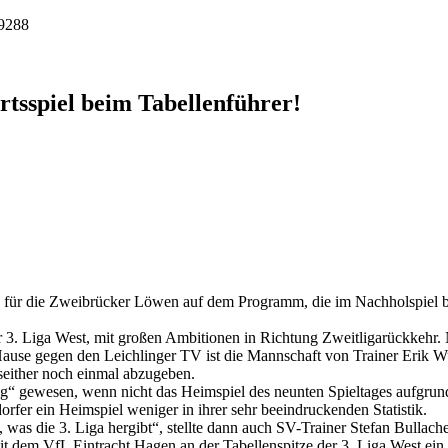
9288
tsspiel beim Tabellenführer!
d für die Zweibrücker Löwen auf dem Programm, die im Nachholspiel b
der 3. Liga West, mit großen Ambitionen in Richtung Zweitligarückkehr
ause gegen den Leichlinger TV ist die Mannschaft von Trainer Erik Wu
seither noch einmal abzugeben.
llig“ gewesen, wenn nicht das Heimspiel des neunten Spieltages aufgru
rfer ein Heimspiel weniger in ihrer sehr beeindruckenden Statistik.
n, was die 3. Liga hergibt“, stellte dann auch SV-Trainer Stefan Bullac
mit dem VfL Eintracht Hagen an der Tabellenspitze der 3. Liga West ei